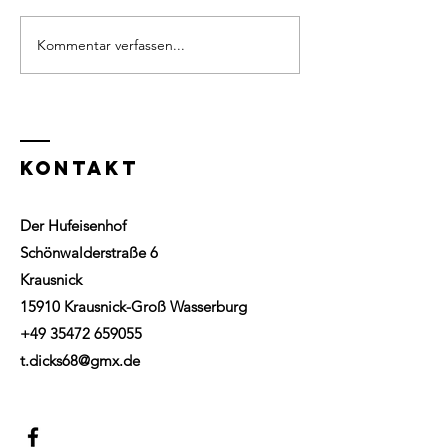
Kommentar verfassen...
"Wir vom
Hufeisenhof"
KONTAKT
Krausnick/
Spreewald
Der Hufeisenhof
Schönwalderstraße 6
Krausnick
15910 Krausnick-Groß Wasserburg
+49 35472 659055
t.dicks68@gmx.de